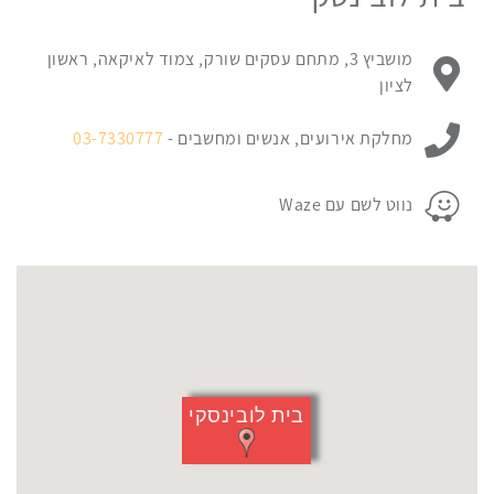
עם
מיקום
כתובת מקום האירוע:
מושביץ 3, מתחם עסקים שורק, צמוד לאיקאה, ראשון
האירוע.
לציון
לחץ
ניתן ליצור קשר עם:
כאן
מחלקת אירועים, אנשים ומחשבים -
03-7330777
כדי
לדלג
פרטי החניה במקום האירוע:
נווט לשם עם Waze
מעל
המפה
בית לובינסקי