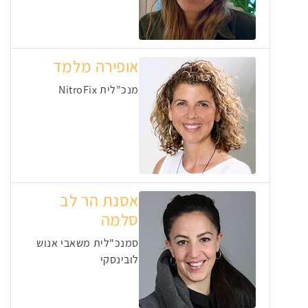
אופירה מלמד
מנכ”לית NitroFix
אסנת הר לב
סלמה
סמנכ"לית משאבי אנוש
לובינסקי