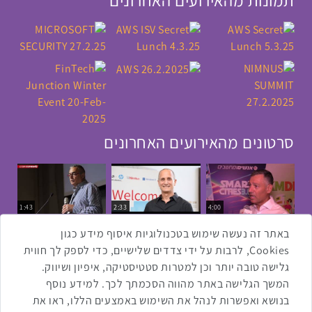
תמונות מהאירועים האחרונים
סרטונים מהאירועים האחרונים
1:43
2:33
4:00
כנס ערים חכמות
כנס מפעיל
כנס בריאות דיגיטלית
באתר זה נעשה שימוש בטכנולוגיות איסוף מידע כגון
Cookies, לרבות על ידי צדדים שלישיים, כדי לספק לך חווית
גלישה טובה יותר וכן למטרות סטטיסטיקה, איפיון ושיווק.
2:32
1:14
3:52
המשך הגלישה באתר מהווה הסכמתך לכך. למידע נוסף
כנס RPA
כנס בינת יערות הכרמל
כנס F5
בנושא ואפשרות לנהל את השימוש באמצעים הללו, ראו את