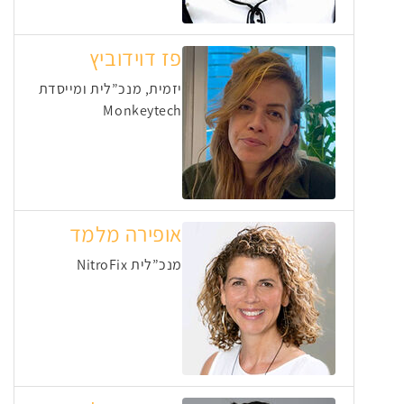
פז דוידוביץ
יזמית, מנכ”לית ומייסדת
Monkeytech
אופירה מלמד
מנכ”לית NitroFix