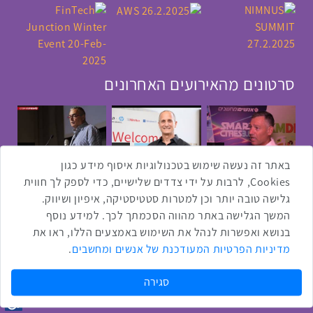
סרטונים מהאירועים האחרונים
1:43
2:33
4:00
כנס ערים חכמות
כנס מפעיל
כנס בריאות דיגיטלית
באתר זה נעשה שימוש בטכנולוגיות איסוף מידע כגון
Cookies, לרבות על ידי צדדים שלישיים, כדי לספק לך חווית
גלישה טובה יותר וכן למטרות סטטיסטיקה, איפיון ושיווק.
2:32
1:14
3:52
המשך הגלישה באתר מהווה הסכמתך לכך. למידע נוסף
כנס RPA
כנס בינת יערות הכרמל
כנס F5
בנושא ואפשרות לנהל את השימוש באמצעים הללו, ראו את
מדיניות הפרטיות המעודכנת של אנשים ומחשבים
.
שתפו ברשת
שתף בטוויטר
שתף בפייסבוק
שתף בלינקדאין
שתף בווטסאפ
שתף בטלגרם
סגירה